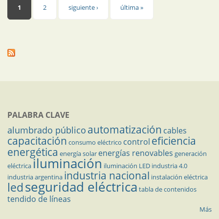
Páginas
1
2
siguiente ›
última »
PALABRA CLAVE
automatización
alumbrado público
cables
capacitación
eficiencia
control
consumo eléctrico
energética
energías renovables
energía solar
generación
iluminación
eléctrica
iluminación LED
industria 4.0
industria nacional
industria argentina
instalación eléctrica
seguridad eléctrica
led
tabla de contenidos
tendido de líneas
Más