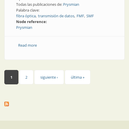
Todas las publicaciones de:
Prysmian
Palabra clave:
fibra óptica
transmisión de datos
FMF
SMF
Node reference:
Prysmian
Read more
about Grupo Prysmian establece un nuevo récord de
velocidad de 1 Petabit por segundo en la transmisión
de datos de fibra óptica
Páginas
1
2
siguiente ›
última »