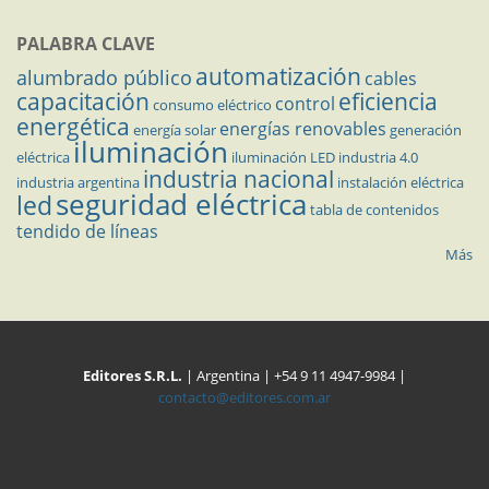
PALABRA CLAVE
automatización
alumbrado público
cables
capacitación
eficiencia
control
consumo eléctrico
energética
energías renovables
energía solar
generación
iluminación
eléctrica
iluminación LED
industria 4.0
industria nacional
industria argentina
instalación eléctrica
seguridad eléctrica
led
tabla de contenidos
tendido de líneas
Más
Editores S.R.L.
| Argentina | +54 9 11 4947-9984 |
contacto@editores.com.ar