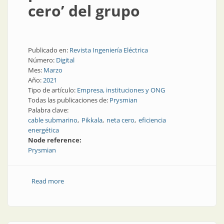
cero’ del grupo
Publicado en:
Revista Ingeniería Eléctrica
Número:
Digital
Mes:
Marzo
Año:
2021
Tipo de artículo:
Empresa, instituciones y ONG
Todas las publicaciones de:
Prysmian
Palabra clave:
cable submarino
Pikkala
neta cero
eficiencia
energética
Node reference:
Prysmian
Read more
about La principal planta de cables de transición
energética de Prysmian se convertirá en la primera
fábrica ‘neta-cero’ del grupo