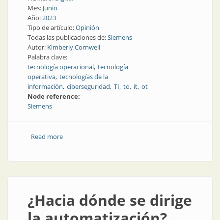
Mes:
Junio
Año:
2023
Tipo de artículo:
Opinión
Todas las publicaciones de:
Siemens
Autor:
Kimberly Cornwell
Palabra clave:
tecnología operacional
tecnología
operativa
tecnologías de la
información
ciberseguridad
TI
to
it
ot
Node reference:
Siemens
Read more
about La colaboración entre OT e IT es fundamental
para la industria 4.0
¿Hacia dónde se dirige
la automatización?