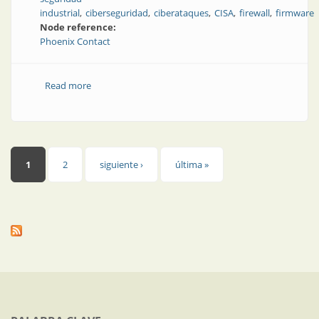
industrial
ciberseguridad
ciberataques
CISA
firewall
firmware
Node reference:
Phoenix Contact
Read more
about Ciberseguridad: qué hacer, a quién llamar
Páginas
1
2
siguiente ›
última »