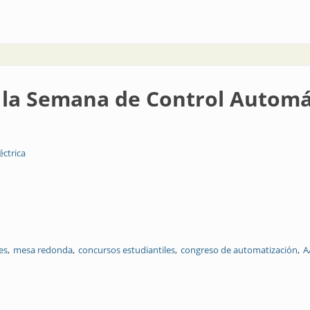
qué oportunidades nos dejaron los paneles sobre Industria 4.0?
n la Semana de Control Autom
éctrica
es
mesa redonda
concursos estudiantiles
congreso de automatización
A