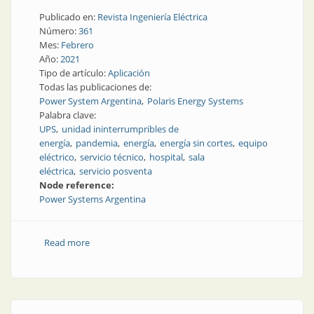
Publicado en:
Revista Ingeniería Eléctrica
Número:
361
Mes:
Febrero
Año:
2021
Tipo de artículo:
Aplicación
Todas las publicaciones de:
Power System Argentina
Polaris Energy Systems
Palabra clave:
UPS
unidad ininterrumpribles de
energía
pandemia
energía
energía sin cortes
equipo
eléctrico
servicio técnico
hospital
sala
eléctrica
servicio posventa
Node reference:
Power Systems Argentina
Read more
about Casos de éxito de provisión de UPS a
hospitales