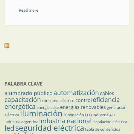
Read more
about Nuevos shelters de extrema resistencia
PALABRA CLAVE
automatización
alumbrado público
cables
capacitación
eficiencia
control
consumo eléctrico
energética
energías renovables
energía solar
generación
iluminación
eléctrica
iluminación LED
industria 4.0
industria nacional
industria argentina
instalación eléctrica
seguridad eléctrica
led
tabla de contenidos