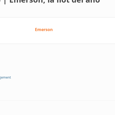
Emerson
agement
a Ilot del año