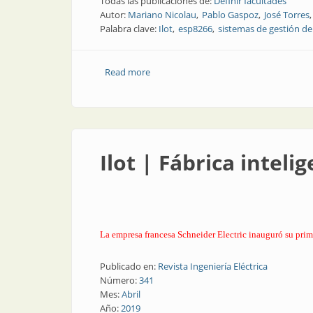
Todas las publicaciones de:
Definir facultades
Autor:
Mariano Nicolau
Pablo Gaspoz
José Torres
Palabra clave:
Ilot
esp8266
sistemas de gestión de
Read more
about Eficiencia energética | Diseño de
Ilot | Fábrica inteli
La empresa francesa Schneider Electric inauguró su prime
Publicado en:
Revista Ingeniería Eléctrica
Número:
341
Mes:
Abril
Año:
2019