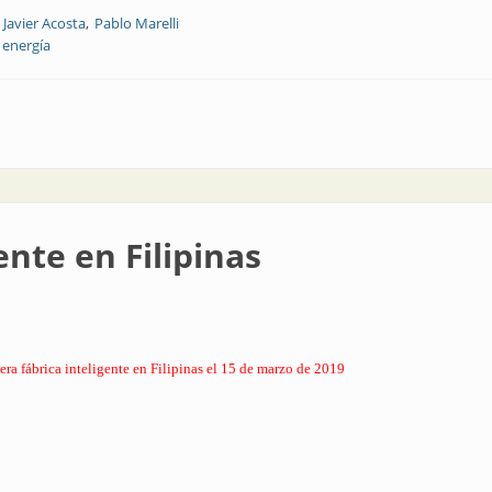
Javier Acosta
Pablo Marelli
 energía
 nodos de control inteligentes con integración a un sistema de gestión de la
gente en Filipinas
ra fábrica inteligente en Filipinas el 15 de marzo de 2019