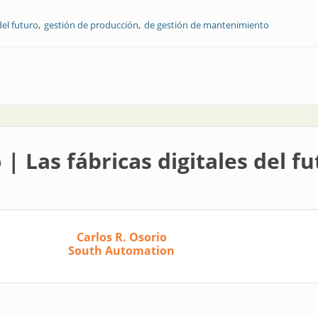
del futuro
gestión de producción
de gestión de mantenimiento
ciamiento de rendimiento de activos evoluciona
 | Las fábricas digitales del f
Carlos R. Osorio
South Automation