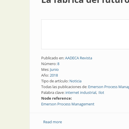
Publicado en:
AADECA Revista
Número:
8
Mes:
Junio
Año:
2018
Tipo de artículo:
Noticia
Todas las publicaciones de:
Emerson Process Man
Palabra clave:
internet industrial
Ilot
Node reference:
Emerson Process Management
Read more
about La fábrica del futuro | Emerson, l