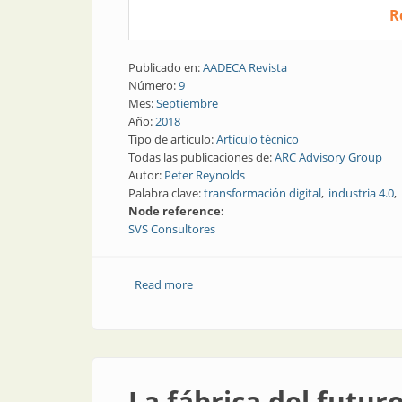
R
Publicado en:
AADECA Revista
Número:
9
Mes:
Septiembre
Año:
2018
Tipo de artículo:
Artículo técnico
Todas las publicaciones de:
ARC Advisory Group
Autor:
Peter Reynolds
Palabra clave:
transformación digital
industria 4.0
Node reference:
SVS Consultores
Read more
about Evolucionando en la era digital |
La fábrica del futuro