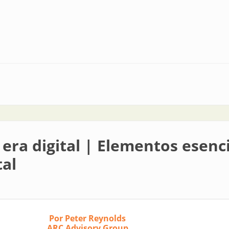
nas
era digital | Elementos esenci
tal
Por Peter Reynolds
ARC Advisory Group