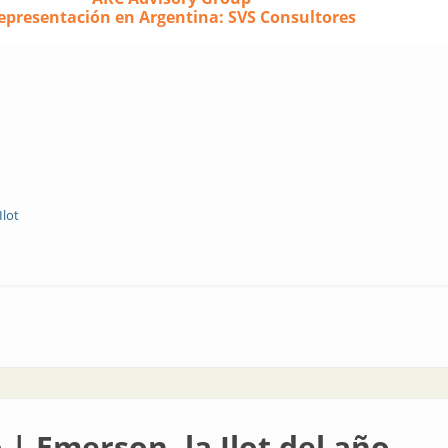
epresentación en Argentina: SVS Consultores
Ilot
 Elementos esenciales de la transformación digital
 | Emerson, la Ilot del año