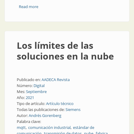
Read more
about Cómo el IoT industrial permite la convergencia
IT/OT
Los límites de las
soluciones en la nube
Publicado en:
AADECA Revista
Número:
Digital
Mes:
Septiembre
Año:
2021
Tipo de artículo:
Artículo técnico
Todas las publicaciones de:
Siemens
Autor:
Andrés Gorenberg
Palabra clave:
mqtt
comunicación industrial
estándar de
comunicación
transmisión de datos
nube
fabrica